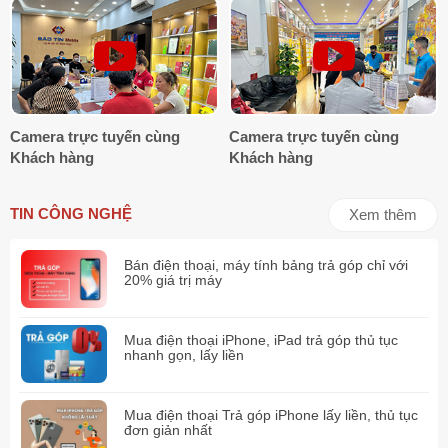
Camera trực tuyến cùng
Camera trực tuyến cùng
Khách hàng
Khách hàng
TIN CÔNG NGHỆ
Xem thêm
Bán điện thoại, máy tính bảng trả góp chỉ với
FlexCam: Góc chụp linh hoạt, hoàn toàn rảnh
20% giá trị máy
tay
Thế hệ Galaxy Z Flip 2022 đánh dấu sự xuất hiện của công
Mua điện thoại iPhone, iPad trả góp thủ tục
nhanh gọn, lấy liền
nghệ FlexCam, đem lại trải nghiệm camera linh hoạt nhất khi tận
dụng các góc gập máy để xây dựng bộ thao tác quay chụp
hoàn toàn rảnh tay. Đặt thiết bị xuống mặt phẳng, bạn sẽ thoải
Mua điện thoại Trả góp iPhone lấy liền, thủ tục
mái ghi lại những khuôn hình nhóm, chụp selfie và quay những
đơn giản nhất
thước phim thú vị với nhiều góc nhìn tuyệt vời.