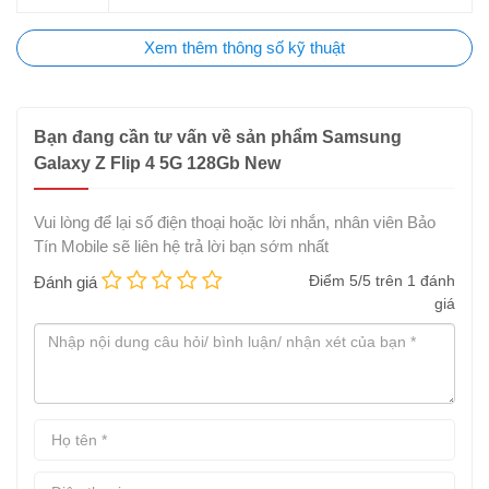
Glass Victus+, nhôm Armor Aluminium, chiếc
điện thoại
sẽ
khiến bạn bất ngờ về khả năng chống xước và chịu lực. Đem
Xem thêm thông số kỹ thuật
đến cấu trúc vững vàng ẩn trong một diện mạo thời trang.
Bạn đang cần tư vấn về sản phẩm Samsung
Galaxy Z Flip 4 5G 128Gb New
Vui lòng để lại số điện thoại hoặc lời nhắn, nhân viên Bảo
Tín Mobile sẽ liên hệ trả lời bạn sớm nhất
Điểm
5
/5 trên
1
đánh
Đánh giá
giá
Mạnh mẽ, bền bỉ, chuẩn chống nước IPX8
Nhẹ nhàng và tinh tế, nhưng Galaxy Z Flip4 vẫn bền bỉ đáng
ngạc nhiên. Một trong những thành tựu lớn nhất từ
Samsung
là
việc hãng thành công đưa chức năng IPX8 (cao nhất của chuẩn
chống nước) lên chiếc điện thoại này. Tiêu chuẩn này cho phép