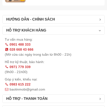
HƯỚNG DẪN - CHÍNH SÁCH
HỖ TRỢ KHÁCH HÀNG
Tư vấn mua hàng:
0901 488 333
028 668 43 666
(Mở cửa các ngày trong tuần từ 8h00 - 21h)
Hỗ trợ kỹ thuật, bảo hành:
0971 779 339
(9h00 - 21h00)
Trải nghiệm selfie đã bước lên một tầm cao mới
Góp ý kiến, khiếu nại:
0983 615 222
Việc chụp selfie giờ đây không còn giới hạn ở camera trước.
baotinmobi@gmail.com
Tận dụng màn hình thứ hai trên mặt lưng Samsung Galaxy Z
HỖ TRỢ - THANH TOÁN
Flip 4, bạn có thể selfie trực tiếp bằng camera chính và căn
chỉnh khuôn hình thông qua màn hình phụ. Kỷ nguyên mới của