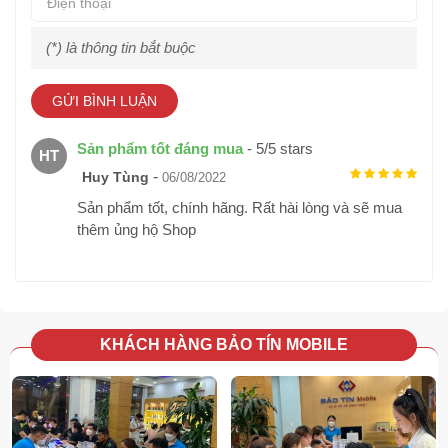
Samsung Galaxy Z Flip4 sống tốt ở mực nước sâu 1,5 mét
trong 30 phút mà không gặp vấn đề gì.
(*) là thông tin bắt buộc
GỬI BÌNH LUẬN
Sản phẩm tốt đáng mua
-
5
/
5
stars
HT
-
Huy Tùng
06/08/2022
Sản phẩm tốt, chính hãng. Rất hài lòng và sẽ mua
thêm ủng hộ Shop
KHÁCH HÀNG BẢO TÍN MOBILE
Khi mọi khung hình đều trở nên tươi sáng
Galaxy Z Flip4 được trang bị hệ thống camera sau xuất sắc với
khẩu độ lớn, Samsung gọi công nghệ này là Camera Mắt thần