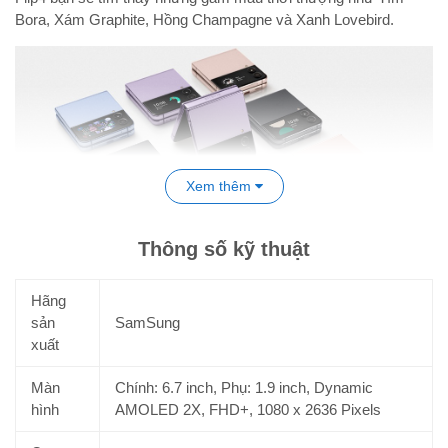
Bora, Xám Graphite, Hồng Champagne và Xanh Lovebird.
Xem thêm
Thông số kỹ thuật
Hãng
Linh hoạt khi gập mở, cơ động để mang theo
sản
SamSung
xuất
Sở hữu màn hình lớn 6.7 inch nhưng
Samsung Z Flip 4
vẫn
đảm bảo yếu tố cơ động khi di chuyển cũng như độ gọn gàng
Màn
Chính: 6.7 inch, Phụ: 1.9 inch, Dynamic
lúc cầm nắm. Nhờ cơ chế gập độc đáo, chủ nhân chiếc điện
hình
AMOLED 2X, FHD+, 1080 x 2636 Pixels
thoại dễ dàng thu gọn một nửa chiều dài thân máy để bỏ túi và
mang theo. Cấu trúc đặc biệt này giúp sản phẩm đem lại trải