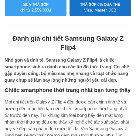
MUA TRẢ GÓP
TRẢ GÓP 0% QUA THẺ
chỉ từ 2,559,000đ
Visa, Master, JCB
Đánh giá chi tiết
Samsung Galaxy Z
Flip4
Nhỏ gọn và tinh tế, Samsung Galaxy Z Flip4 là chiếc
smartphone sinh ra dành cho các tín đồ thời trang. Cơ chế
gập duyên dáng, bộ màu sắc nhẹ nhàng và loạt chức năng
quay chụp sẽ làm say lòng những người yêu cái đẹp.
Chiếc smartphone thời trang nhất bạn từng thấy
Mọi chi tiết trên Galaxy Z Flip 4 đều được căn chỉnh tinh tế và
hướng đến mục tiêu tạo nên chiếc smartphone thời trang nhất
từ trước đến nay. Từ khung kim loại bóng bẩy đến mặt lưng
nhám thời thượng đều cho thấy kỹ nghệ chế tác xuất sắc, phát
huy vẻ đẹp sản phẩm đến mức tối đa. Với Samsung Galaxy Z
Flip4 bạn sẽ tìm thấy những gam màu thời thượng như Tím