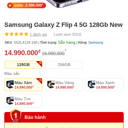
₫
2.000.000
GIẢM -
Samsung Galaxy Z Flip 4 5G 128Gb New
Lượt xem 9316
1 đánh giá
Sẵn hàng
SKU
: SSZL4128-100 |
Tình trạng
:
|
Hãng
:
Samsung
₫
₫
14.990.000
16.990.000
128GB
256GB
Màu sắc
Màu Xám
Màu Vàng
Màu Xanh
14.990.000
14.990.000
14.990.000
₫
₫
₫
Màu Tím
14.990.000
₫
Bảo hành