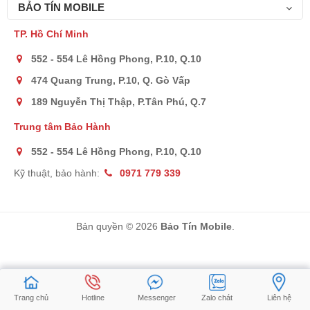
trải nghiệm chụp “tự sướng” được nâng tầm thông qua những
BẢO TÍN MOBILE
cải tiến cả về phần cứng và phần mềm. Công nghệ Quick Shot
TP. Hồ Chí Minh
sẽ tận dụng chế độ FlexCam tốt nhất để bạn bắt trọn những thời
khắc rực rỡ của bản thân.
552 - 554 Lê Hồng Phong, P.10, Q.10
474 Quang Trung, P.10, Q. Gò Vấp
189 Nguyễn Thị Thập, P.Tân Phú, Q.7
Trung tâm Bảo Hành
552 - 554 Lê Hồng Phong, P.10, Q.10
Kỹ thuật, bảo hành:
0971 779 339
Bản quyền © 2026
Bảo Tín Mobile
.
Sáng tạo và mở rộng góc nhìn
Trang chủ
Hotline
Messenger
Zalo chát
Liên hệ
Sự giúp sức của FlexCam mở ra cơ hội để sáng tạo những nội