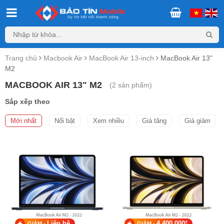
Trang chủ
Macbook Air
MacBook Air 13-inch
MacBook Air 13"
M2
MACBOOK AIR 13" M2
(
2
sản phẩm)
Sắp xếp theo
Mới nhất
Nổi bật
Xem nhiều
Giá tăng
Giá giảm
₫
Liên hệ
4.400.000
GIẢM -
GIẢM -