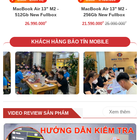
MacBook Air 13" M2 -
MacBook Air 13" M2 -
512Gb New Fullbox
256Gb New Fullbox
₫
₫
₫
26.990.000
21.590.000
25.990.000
KHÁCH HÀNG BẢO TÍN MOBILE
Xem thêm
VIDEO REVIEW SẢN PHẨM