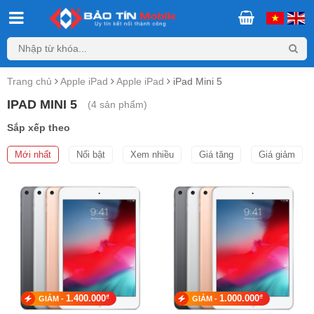
Trang chủ
Apple iPad
Apple iPad
iPad Mini 5
IPAD MINI 5
(
4
sản phẩm)
Sắp xếp theo
Mới nhất
Nổi bật
Xem nhiều
Giá tăng
Giá giảm
₫
₫
1.400.000
1.000.000
GIẢM -
GIẢM -