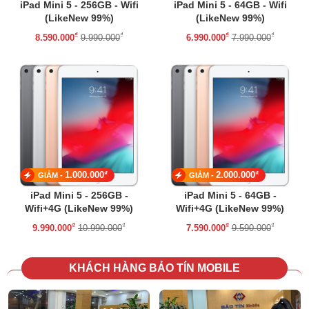
iPad Mini 5 - 256GB - Wifi
iPad Mini 5 - 64GB - Wifi
(LikeNew 99%)
(LikeNew 99%)
₫
₫
₫
₫
8.590.000
9.990.000
6.990.000
7.990.000
₫
₫
1.000.000
2.000.000
GIẢM -
GIẢM -
iPad Mini 5 - 256GB -
iPad Mini 5 - 64GB -
Wifi+4G (LikeNew 99%)
Wifi+4G (LikeNew 99%)
₫
₫
₫
₫
9.990.000
10.990.000
7.590.000
9.590.000
KHÁCH HÀNG BẢO TÍN MOBILE