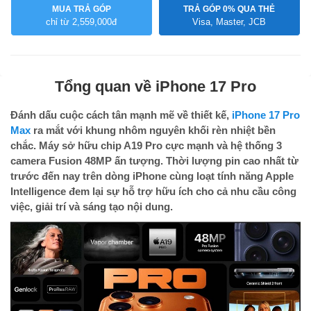
MUA TRẢ GÓP
TRẢ GÓP 0% QUA THẺ
chỉ từ 2,559,000đ
Visa, Master, JCB
Tổng quan về iPhone 17 Pro
Đánh dấu cuộc cách tân mạnh mẽ về thiết kế,
iPhone 17 Pro
Max
ra mắt với khung nhôm nguyên khối rèn nhiệt bền
chắc. Máy sở hữu chip A19 Pro cực mạnh và hệ thống 3
camera Fusion 48MP ấn tượng. Thời lượng pin cao nhất từ
trước đến nay trên dòng iPhone cùng loạt tính năng Apple
Intelligence đem lại sự hỗ trợ hữu ích cho cả nhu cầu công
việc, giải trí và sáng tạo nội dung.