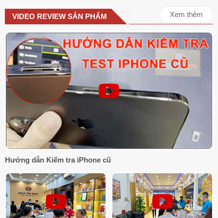
nhanh hơn, nhờ đó duy trì hiệu năng cao trong thời gian dài cực
kỳ ổn định.
Xem thêm
VIDEO REVIEW SẢN PHẨM
Hướng dẫn Kiểm tra iPhone cũ
Camera Fusion 48MP với zoom quang
16x
Cụm camera sau của iPhone 17 Pro Max bao gồm ba
ống kính