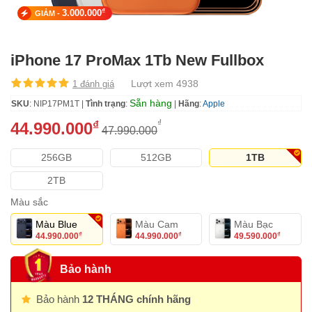
₫
3.000.000
GIẢM -
iPhone 17 ProMax 1Tb New Fullbox
Lượt xem 4938
1 đánh giá
Sẵn hàng
SKU
: NIP17PM1T |
Tình trạng
:
|
Hãng
:
Apple
₫
₫
44.990.000
47.990.000
256GB
512GB
1TB
2TB
Màu sắc
Màu Blue
Màu Cam
Màu Bạc
44.990.000
44.990.000
49.590.000
₫
₫
₫
Bảo hành
Bảo hành
12 THÁNG chính hãng