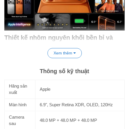
Thiết kế nhôm nguyên khối bền bỉ và
hiện đại
Xem thêm
Sự khác biệt lớn nhất trong thiết kế iPhone 17 Pro Max là việc
sử dụng khung nhôm nguyên khối rèn nhiệt bền bỉ. Đây là hợp
Thông số kỹ thuật
kim nhôm hàng không vừa nhẹ vừa tản nhiệt tốt, giúp máy duy
trì hiệu năng ổn định khi hoạt động trong thời gian dài. Cả hai
mặt trước/sau của iPhone 17 Pro Max đều được bảo vệ bằng
Hãng sản
Apple
chất liệu
Ceramic Shield
2, cho khả năng chống trầy xước gấp
xuất
ba lần phiên bản Ceramic Shield trước đó.
Màn hình
6.9", Super Retina XDR, OLED, 120Hz
Nhờ viền màn hình cực mỏng và tỷ lệ tối ưu, kích cỡ của máy
vẫn duy trì ở mức cân đối dù sở hữu màn hình lớn tới 6.9
inch.
Camera
Các màu sắc mới như Cam Vũ Trụ, Xanh Đậm và Bạc giúp
48.0 MP + 48.0 MP + 48.0 MP
sau
iPhone 17 Pro Max khoe dáng với nét đẹp cao cấp, thể hiện rõ