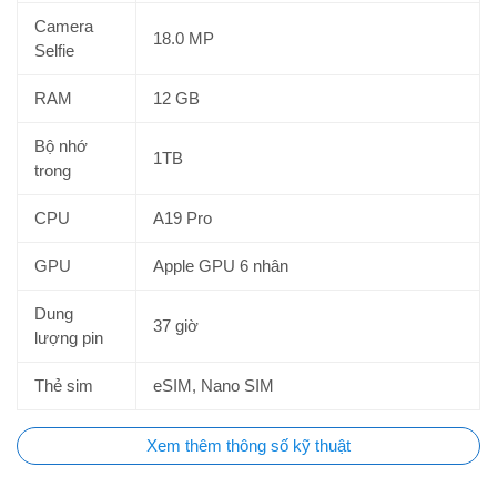
sự khác biệt trong phong cách sang trọng của mình.
Camera
18.0 MP
Selfie
RAM
12 GB
Bộ nhớ
1TB
trong
CPU
A19 Pro
GPU
Apple GPU 6 nhân
Dung
37 giờ
lượng pin
Màn hình Super Retina XDR OLED 6.9
inch
Thẻ sim
eSIM, Nano SIM
Với năng lực hiển thị dẫn đầu dòng
iPhone
, phiên bản iPhone 17
Xem thêm thông số kỹ thuật
Pro Max sở hữu màn hình OLED
Super Retina
XDR kích
thước 6.9 inch với
độ phân giải
2.868 x 1.320 pixel, đạt mật độ