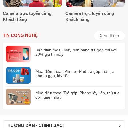
Fusion
48MP: camera chính,
camera siêu rộng
và
camera
telephoto.
Camera trực tuyến cùng
Camera trực tuyến cùng
Trong đó, camera chính có
tiêu cự
24/48mm,
khẩu độ
f/1.78 với
Khách hàng
Khách hàng
cấu trúc
quad-pixel
cho phép thu sáng nhiều hơn, tạo nên
những bức ảnh sắc nét trong cả điều kiện ánh sáng yếu.
Camera siêu rộng tiêu cự 13mm khẩu độ f/2.2 hỗ trợ
chụp
TIN CÔNG NGHỆ
Xem thêm
macro, tái tạo khung cảnh rộng lớn hoặc chụp cận cảnh chi tiết
nhỏ như hoa lá, côn trùng.
Bán điện thoại, máy tính bảng trả góp chỉ với
20% giá trị máy
Mua điện thoại iPhone, iPad trả góp thủ tục
nhanh gọn, lấy liền
Mua điện thoại Trả góp iPhone lấy liền, thủ tục
đơn giản nhất
HƯỚNG DẪN - CHÍNH SÁCH