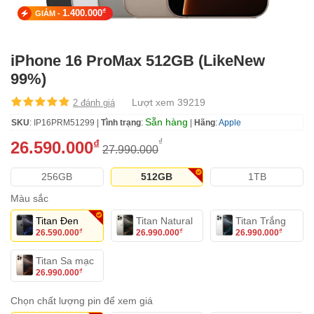
₫
1.400.000
GIẢM -
iPhone 16 ProMax 512GB (LikeNew
99%)
Lượt xem 39219
2 đánh giá
Sẵn hàng
SKU
: IP16PRM51299 |
Tình trạng
:
|
Hãng
:
Apple
₫
₫
26.590.000
27.990.000
256GB
512GB
1TB
Màu sắc
Titan Đen
Titan Natural
Titan Trắng
26.590.000
26.990.000
26.990.000
₫
₫
₫
Titan Sa mạc
26.990.000
₫
Chọn chất lượng pin để xem giá