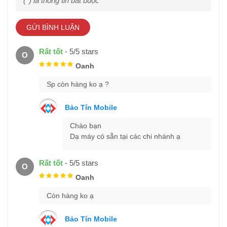
(*) là thông tin bắt buộc
GỬI BÌNH LUẬN
Rất tốt
-
5
/
5
stars
O
Oanh
Sp còn hàng ko ạ ?
Bảo Tín Mobile
Chào bạn
Dạ máy có sẵn tại các chi nhánh ạ
Rất tốt
-
5
/
5
stars
O
Oanh
Còn hàng ko ạ
Bảo Tín Mobile