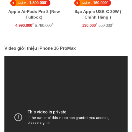
₫
₫
160.000
149.000
GIẢM -
GIẢM -
Sạc Apple USB-C 20W (
Cường lực iPhone chống
Chính Hãng )
nhìn trộm MIPOW
KINGBULL
₫
₫
₫
₫
390.000
550.000
250.000
399.000
Video giới thiệu iPhone 16 ProMax