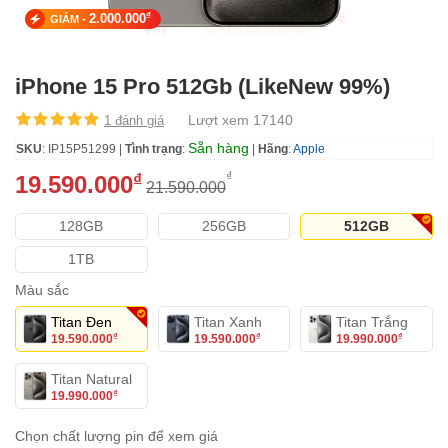
₫
2.000.000
GIẢM -
iPhone 15 Pro 512Gb (LikeNew 99%)
Lượt xem 17140
1 đánh giá
Sẵn hàng
SKU
: IP15P51299 |
Tình trạng
:
|
Hãng
:
Apple
₫
₫
19.590.000
21.590.000
128GB
256GB
512GB
1TB
Màu sắc
Titan Đen
Titan Xanh
Titan Trắng
19.590.000
19.590.000
19.990.000
₫
₫
₫
Titan Natural
19.990.000
₫
Chọn chất lượng pin để xem giá