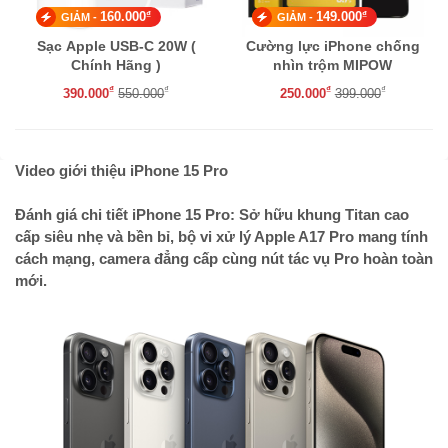
₫
₫
160.000
149.000
GIẢM -
GIẢM -
Sạc Apple USB-C 20W (
Cường lực iPhone chống
Chính Hãng )
nhìn trộm MIPOW
KINGBULL
₫
₫
₫
₫
390.000
550.000
250.000
399.000
Video giới thiệu iPhone 15 Pro
Đánh giá chi tiết iPhone 15 Pro: Sở hữu khung Titan cao
cấp siêu nhẹ và bền bỉ, bộ vi xử lý Apple A17 Pro mang tính
cách mạng, camera đẳng cấp cùng nút tác vụ Pro hoàn toàn
mới.