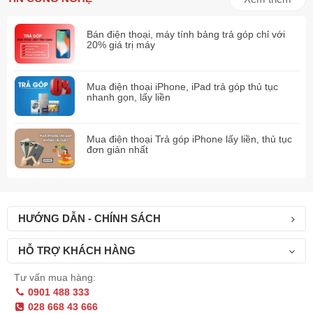
quay video Spatial, chụp ảnh 24MP và quay ProRes 4K@60fps.
Kết nối dễ dàng hơn với USB-C
Bán điện thoại, máy tính bảng trả góp chỉ với
20% giá trị máy
iPhone 15 Pro đều sử dụng cổng USB-C thay vì cổng cũ là
Lightning đặc trưng. Việc chuyển đổi này giúp điện thoại dễ dàng
Mua điện thoại iPhone, iPad trả góp thủ tục
tương thích với nhiều thiết bị và tăng cường tốc độ truyền dữ
nhanh gọn, lấy liền
liệu.
Mua điện thoại Trả góp iPhone lấy liền, thủ tục
đơn giản nhất
HƯỚNG DẪN - CHÍNH SÁCH
HỖ TRỢ KHÁCH HÀNG
Tư vấn mua hàng:
0901 488 333
Tính năng cảnh báo va chạm
028 668 43 666