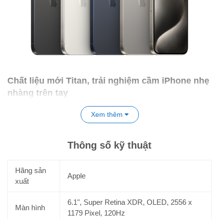
Chất liệu mới Titan, trải nghiệm cầm iPhone nhẹ
nhàng trên tay
Một sự thay đổi lớn khi Apple đã hoàn thiện
iPhone 15 Pro
với
Xem thêm
khung máy titan, mang tới tổng thể nhẹ và bền bỉ hơn so với thế
hệ cũ. Có thể nói, với khung titan, đây là chiếc iPhone Pro nhẹ
và bền nhất của Apple từ trước đến nay.
Thông số kỹ thuật
Hãng sản
Apple
xuất
6.1", Super Retina XDR, OLED, 2556 x
Màn hình
1179 Pixel, 120Hz