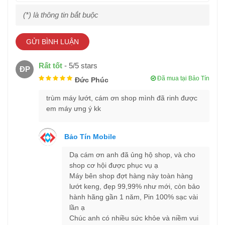
(*) là thông tin bắt buộc
GỬI BÌNH LUẬN
Rất tốt
-
5
/
5
stars
ĐP
Đã mua tại Bảo Tín
Đức Phúc
iPhone 15 Pro được trang bị nút Action (tác vụ) mới giống Apple
trùm máy lướt, cám ơn shop mình đã rinh được
Watch Ultra, để thay thế cho cần gạt rung của các đời tiền
em máy ưng ý kk
nhiệm. Theo đó, mặc định nút này sẽ có tính năng chuyển chế
độ rung và im lặng. Tuy nhiên, người dùng có thể tùy chỉnh nút
Bảo Tín Mobile
này cho các tính năng khác, có thể kể đến như mở camera,
ứng dụng phím tắt, dịch thuật, … Điều này mang tới trải nghiệm
Dạ cám ơn anh đã ủng hộ shop, và cho
hết sức tiện lợi khi bạn có thể sử dụng chỉ một phím cứng duy
shop cơ hội được phục vụ ạ
nhất để chụp hình và các tính năng khác.
Máy bên shop đợt hàng này toàn hàng
lướt keng, đẹp 99,99% như mới, còn bảo
Thể hiện đẳng cấp chưa từng có với Apple A17
hành hãng gần 1 năm, Pin 100% sạc vài
Pro
lần ạ
Chúc anh có nhiều sức khỏe và niềm vui
Năm nay, Apple sử dụng con chip A17 Pro cho iPhone 15 Pro.