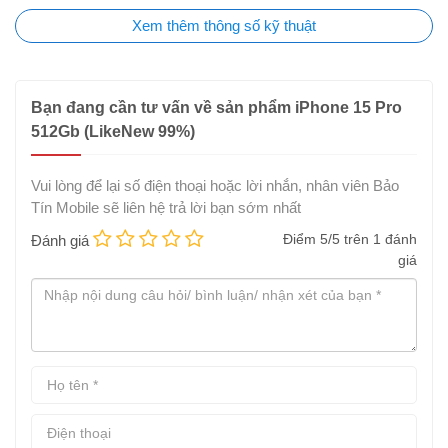
Xem thêm thông số kỹ thuật
Bạn đang cần tư vấn về sản phẩm iPhone 15 Pro
512Gb (LikeNew 99%)
Vui lòng để lại số điện thoại hoặc lời nhắn, nhân viên Bảo
Tín Mobile sẽ liên hệ trả lời bạn sớm nhất
Điểm
5
/5 trên
1
đánh
Đánh giá
Cụ thể hơn về thông số, màn hình iPhone 15 Pro có kích thước
giá
6.1 inch, công nghệ Super Retina XDR OLED, Dynamic Island,
hỗ trợ tần số quét ProMotion 120Hz, độ sáng tối đa đạt đến
2.000 nits.
Khám phá nút Tác Vụ hoàn toàn mới