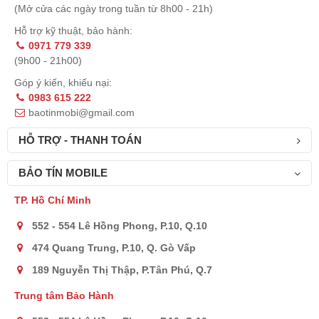
(Mở cửa các ngày trong tuần từ 8h00 - 21h)
Hỗ trợ kỹ thuật, bảo hành:
0971 779 339
(9h00 - 21h00)
Góp ý kiến, khiếu nại:
0983 615 222
baotinmobi@gmail.com
HỖ TRỢ - THANH TOÁN
Thời lượng pin
BẢO TÍN MOBILE
iPhone 15 Pro có thời lượng pin ấn tượng :
TP. Hồ Chí Minh
552 - 554 Lê Hồng Phong, P.10, Q.10
474 Quang Trung, P.10, Q. Gò Vấp
189 Nguyễn Thị Thập, P.Tân Phú, Q.7
Trung tâm Bảo Hành