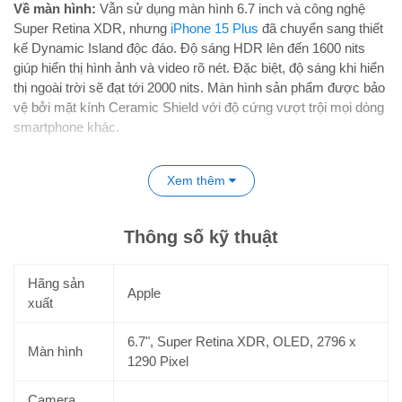
Về màn hình:
Vẫn sử dụng màn hình 6.7 inch và công nghệ
Super Retina XDR, nhưng
iPhone 15 Plus
đã chuyển sang thiết
kế Dynamic Island độc đáo. Độ sáng HDR lên đến 1600 nits
giúp hiển thị hình ảnh và video rõ nét. Đặc biệt, độ sáng khi hiển
thị ngoài trời sẽ đạt tới 2000 nits. Màn hình sản phẩm được bảo
vệ bởi mặt kính Ceramic Shield với độ cứng vượt trội mọi dòng
smartphone khác.
Xem thêm
Thông số kỹ thuật
Hãng sản
Apple
xuất
6.7", Super Retina XDR, OLED, 2796 x
Màn hình
1290 Pixel
Về thiết kế:
iPhone 15 Plus có phong cách mới và tinh tế hơn,
sử dụng mặt lưng gia cố bằng kính với độ bền cao, các cạnh
Camera