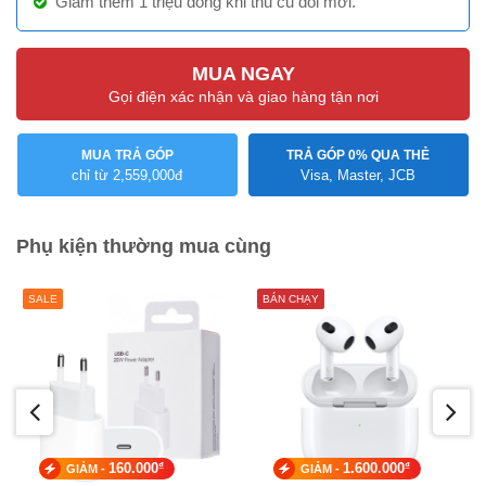
Giảm thêm 1 triệu đồng khi thu cũ đổi mới.
MUA NGAY
Gọi điện xác nhận và giao hàng tận nơi
MUA TRẢ GÓP
TRẢ GÓP 0% QUA THẺ
chỉ từ 2,559,000đ
Visa, Master, JCB
Phụ kiện thường mua cùng
SALE
BÁN CHẠY
₫
₫
160.000
1.600.000
GIẢM -
GIẢM -