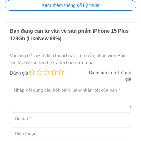
Xem thêm thông số kỹ thuật
Bạn đang cần tư vấn về sản phẩm iPhone 15 Plus
128Gb (LikeNew 99%)
Về cấu hình:
iPhone 15 Plus được trang bị chip A16 Bionic
Vui lòng để lại số điện thoại hoặc lời nhắn, nhân viên Bảo
mạnh mẽ gồm hai lõi hiệu năng cao đi kèm bốn lõi tiết kiệm
Tín Mobile sẽ liên hệ trả lời bạn sớm nhất
năng lượng. Bộ vi xử lý này bao gồm CPU 6 lõi và GPU 5 lõi
Điểm
5
/5 trên
1
đánh
Đánh giá
với băng thông nhiều hơn 50%.
giá