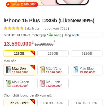
₫
2.400.000
GIẢM -
iPhone 15 Plus 128Gb (LikeNew 99%)
Lượt xem 70281
1 đánh giá
Sẵn hàng
SKU
: IP15PL128-99 |
Tình trạng
:
|
Hãng
:
Apple
₫
₫
13.590.000
15.990.000
128GB
256GB
512GB
Màu sắc
Màu Đen
Màu Vàng
Màu Blue
13.990.000
13.590.000
13.990.000
₫
₫
₫
Màu Green
Màu Pink
13.990.000
13.990.000
₫
₫
Chọn chất lượng pin để xem giá
Pin 85 - 89%
Pin 90 - 95%
Pin 96 - 100%