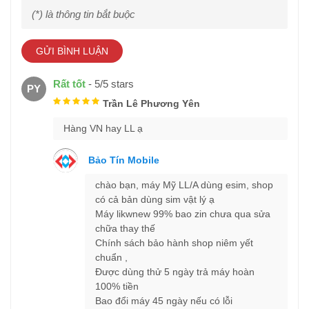
(*) là thông tin bắt buộc
Về kết nối
: Khả năng kết nối của
iPhone 15 Plus
cũng hết sức
GỬI BÌNH LUẬN
mạnh mẽ khi sử dụng cổng USB-C – tiêu chuẩn tương tác vật
lý được lưu hành phổ biến nhất trên toàn cầu hiện tại.
Rất tốt
-
5
/
5
stars
PY
Trần Lê Phương Yên
Hàng VN hay LL ạ
Bảo Tín Mobile
chào bạn, máy Mỹ LL/A dùng esim, shop
có cả bản dùng sim vật lý ạ
Máy likwnew 99% bao zin chưa qua sửa
chữa thay thế
Chính sách bảo hành shop niêm yết
chuẩn ,
Thời lượng pin
: iPhone 15 Plus được trang bị dung pin khá ấn
Được dùng thử 5 ngày trả máy hoàn
tượng lên đến hơn 2 ngày làm việc
100% tiền
Bao đổi máy 45 ngày nếu có lỗi